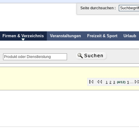
Seite durchsuchen :
Firmen & Verzeichnis
Veranstaltungen
Freizeit & Sport
Urlaub
...
1
2
3
(4/12)
5