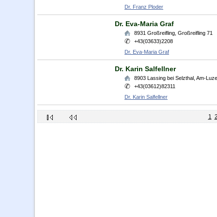
Dr. Franz Ploder
Dr. Eva-Maria Graf
8931
Großreifling
,
Großreifling 71
+43(03633)2208
Dr. Eva-Maria Graf
Dr. Karin Salfellner
8903
Lassing bei Selzthal
,
Am-Luze
+43(03612)82311
Dr. Karin Salfellner
1