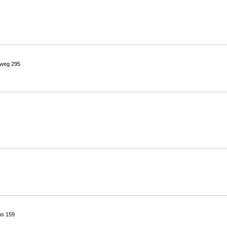
sweg 295
ns 159