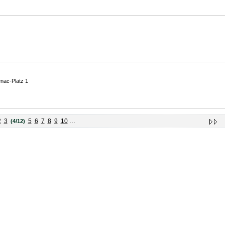
nac-Platz 1
...
2
3
5
6
7
8
9
10
(4/12)