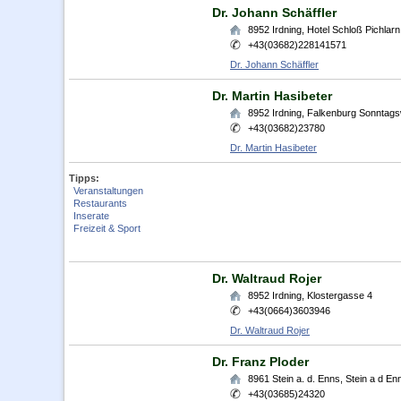
Dr. Johann Schäffler
8952
Irdning
,
Hotel Schloß Pichlarn
+43(03682)228141571
Dr. Johann Schäffler
Dr. Martin Hasibeter
8952
Irdning
,
Falkenburg Sonntag
+43(03682)23780
Dr. Martin Hasibeter
Tipps:
Veranstaltungen
Restaurants
Inserate
Freizeit & Sport
Dr. Waltraud Rojer
8952
Irdning
,
Klostergasse 4
+43(0664)3603946
Dr. Waltraud Rojer
Dr. Franz Ploder
8961
Stein a. d. Enns
,
Stein a d En
+43(03685)24320