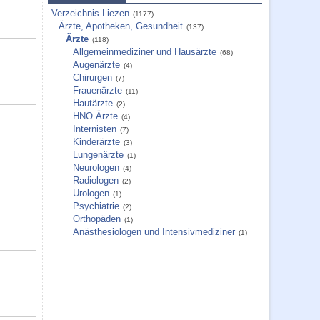
Verzeichnis Liezen
(1177)
Ärzte, Apotheken, Gesundheit
(137)
Ärzte
(118)
Allgemeinmediziner und Hausärzte
(68)
Augenärzte
(4)
Chirurgen
(7)
Frauenärzte
(11)
Hautärzte
(2)
HNO Ärzte
(4)
Internisten
(7)
Kinderärzte
(3)
Lungenärzte
(1)
Neurologen
(4)
Radiologen
(2)
Urologen
(1)
Psychiatrie
(2)
Orthopäden
(1)
Anästhesiologen und Intensivmediziner
(1)