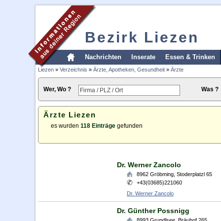
Bezirk Liezen
Nachrichten
Inserate
Essen & Trinken
Liezen
»
Verzeichnis
»
Ärzte, Apotheken, Gesundheit
»
Ärzte
Wer, Wo ?
Was ?
Ärzte Liezen
es wurden
118 Einträge
gefunden
Dr. Werner Zancolo
8962
Gröbming
,
Stoderplatzl 65
+43(03685)221060
Dr. Werner Zancolo
Dr. Günther Possnigg
8993
Grundlsee
,
Bräuhof 265