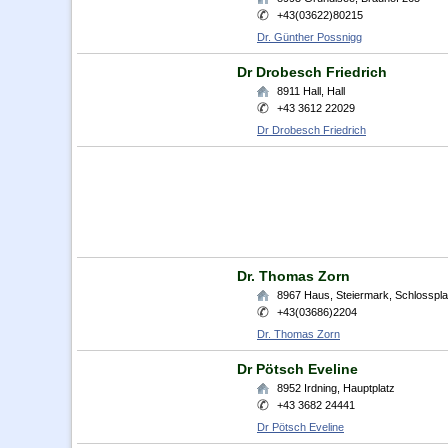
+43(03622)80215
Dr. Günther Possnigg
Dr Drobesch Friedrich
8911
Hall
,
Hall
+43 3612 22029
Dr Drobesch Friedrich
Dr. Thomas Zorn
8967
Haus, Steiermark
,
Schlosspla
+43(03686)2204
Dr. Thomas Zorn
Dr Pötsch Eveline
8952
Irdning
,
Hauptplatz
+43 3682 24441
Dr Pötsch Eveline