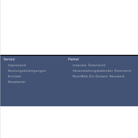
Service
Partner
Impressum
Inserate Österreich
Nutzungsbedingungen
Veranstaltungskalender Österreich
Kontakt
RootWeb.EU Domain Netzwerk
Newsletter