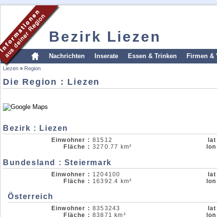
Bezirk Liezen
Nachrichten
Inserate
Essen & Trinken
Firmen & 
Liezen
»
Region
Die Region : Liezen
Bezirk : Liezen
Einwohner :
81512
lat
Fläche :
3270.77 km²
lon
Bundesland : Steiermark
Einwohner :
1204100
lat
Fläche :
16392.4 km²
lon
Österreich
Einwohner :
8353243
lat
Fläche :
83871 km²
lon