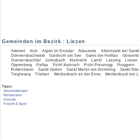
Gemeinden im Bezirk : Liezen
Admont
Aich
Aigen im Ennstal
Altaussee
Altenmarkt bei Sank
Donnersbachwald
Gaishorn am See
Gams bei Hieflau
Gössenb
Donnersbachtal
Johnsbach
Kleinsölk
Landl
Lassing
Liezen
Oppenberg
Palfau
Pichl-Kainisch
Pichl-Preunegg
Pruggern
Rottenmann
Sankt Gallen
Sankt Martin am Grimming
Sankt Niko
Treglwang
Trieben
Weißenbach an der Enns
Weißenbach bei L
Tipps:
Veranstaltungen
Restaurants
Inserate
Freizeit & Sport