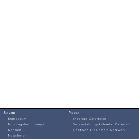
Service
Partner
Impressum
Inserate Österreich
Nutzungsbedingungen
Veranstaltungskalender Österreich
Kontakt
RootWeb.EU Domain Netzwerk
Newsletter