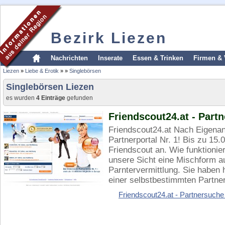
Bezirk Liezen
Nachrichten
Inserate
Essen & Trinken
Firmen & 
Liezen
»
Liebe & Erotik
»
»
Singlebörsen
Singlebörsen Liezen
es wurden
4 Einträge
gefunden
Friendscout24.at - Part
Friendscout24.at Nach Eigenan
Partnerportal Nr. 1! Bis zu 15.
Friendscout an. Wie funktionie
unsere Sicht eine Mischform au
Parntervermittlung. Sie haben 
einer selbstbestimmten Partner
Friendscout24.at - Partnersuche