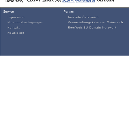
Diese sexy Livecams werden von
www.migraenefrei.at
präsentiert.
Service
Partner
Impressum
Inserate Österreich
Nutzungsbedingungen
Veranstaltungskalender Österreich
Kontakt
RootWeb.EU Domain Netzwerk
Newsletter