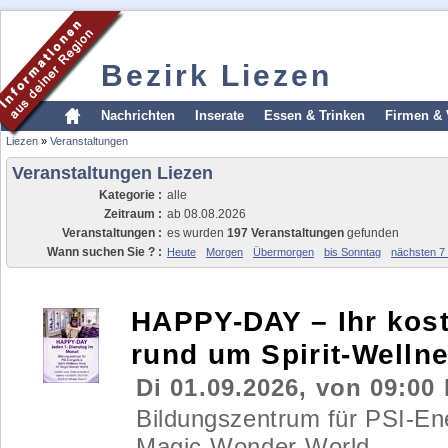
Bezirk Liezen
Nachrichten
Inserate
Essen & Trinken
Firmen & 
Liezen
»
Veranstaltungen
Veranstaltungen Liezen
Kategorie :
alle
Zeitraum :
ab 08.08.2026
Veranstaltungen :
es wurden
197 Veranstaltungen
gefunden
Wann suchen Sie ? :
Heute
Morgen
Übermorgen
bis Sonntag
nächsten 7
HAPPY-DAY – Ihr kost
rund um Spirit-Welln
Di 01.09.2026, von 09:00 
Bildungszentrum für PSI-En
Magic-Wonder-World,