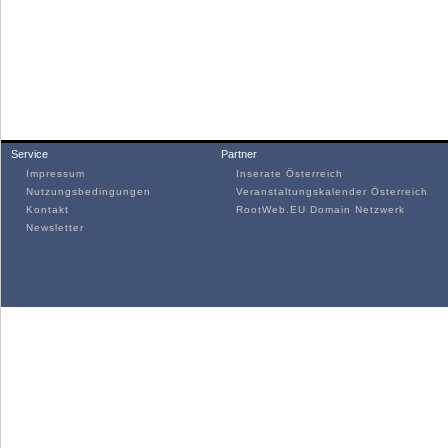
Service
Partner
Impressum
Inserate Österreich
Nutzungsbedingungen
Veranstaltungskalender Österreich
Kontakt
RootWeb.EU Domain Netzwerk
Newsletter