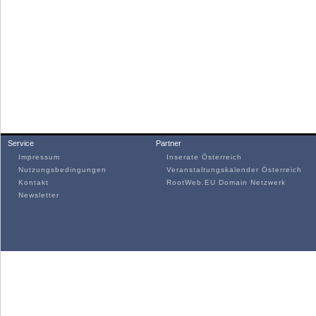
Service
Partner
Impressum
Inserate Österreich
Nutzungsbedingungen
Veranstaltungskalender Österreich
Kontakt
RootWeb.EU Domain Netzwerk
Newsletter