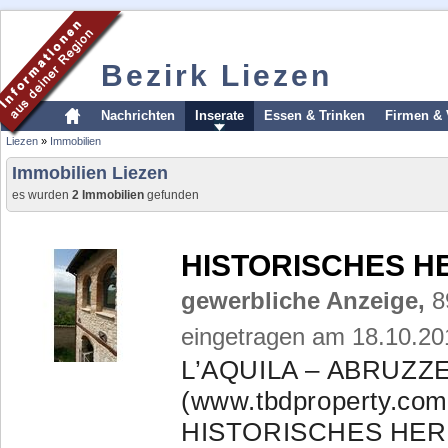
Bezirk Liezen
Nachrichten
Inserate
Essen & Trinken
Firmen & 
Liezen
»
Immobilien
Immobilien Liezen
es wurden
2 Immobilien
gefunden
HISTORISCHES 
gewerbliche Anzeige,
8
eingetragen am 18.10.20
L’AQUILA – ABRUZZEN
(www.tbdproperty.com
HISTORISCHES HERR