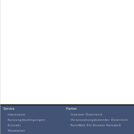
Service
Partner
Impressum
Inserate Österreich
Nutzungsbedingungen
Veranstaltungskalender Österreich
Kontakt
RootWeb.EU Domain Netzwerk
Newsletter