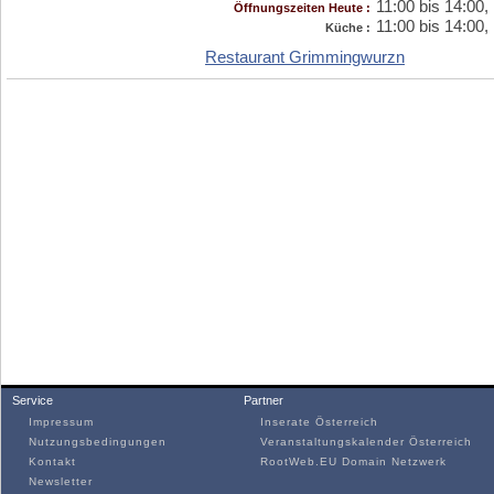
11:00 bis 14:00,
Öffnungszeiten Heute :
11:00 bis 14:00,
Küche :
Restaurant Grimmingwurzn
Service
Partner
Impressum
Inserate Österreich
Nutzungsbedingungen
Veranstaltungskalender Österreich
Kontakt
RootWeb.EU Domain Netzwerk
Newsletter