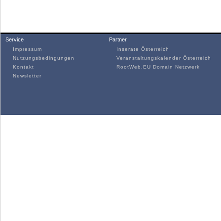
Service
Partner
Impressum
Inserate Österreich
Nutzungsbedingungen
Veranstaltungskalender Österreich
Kontakt
RootWeb.EU Domain Netzwerk
Newsletter