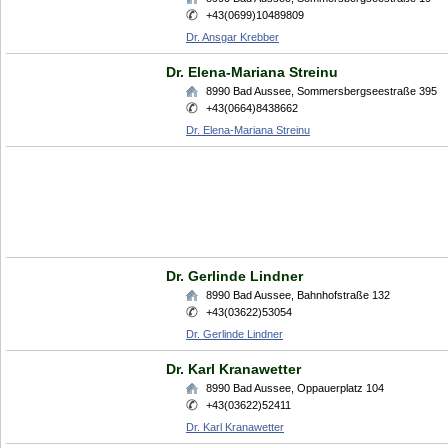
+43(0699)10489809
Dr. Ansgar Krebber
Dr. Elena-Mariana Streinu
8990
Bad Aussee
,
Sommersbergseestraße 395
+43(0664)8438662
Dr. Elena-Mariana Streinu
Dr. Gerlinde Lindner
8990
Bad Aussee
,
Bahnhofstraße 132
+43(03622)53054
Dr. Gerlinde Lindner
Dr. Karl Kranawetter
8990
Bad Aussee
,
Oppauerplatz 104
+43(03622)52411
Dr. Karl Kranawetter