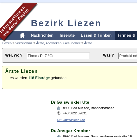
Bezirk Liezen
Nachrichten
Inserate
Essen & Trinken
Firmen & 
Liezen
»
Verzeichnis
»
Ärzte, Apotheken, Gesundheit
»
Ärzte
Wer, Wo ?
Was ?
Ärzte Liezen
es wurden
118 Einträge
gefunden
Dr Gaiswinkler Ute
8990
Bad Aussee
,
Bahnhofstrasse
+43 3622 52031
Dr Gaiswinkler Ute
Dr. Ansgar Krebber
8990
Bad Aussee
,
Sommersbergseestraße 19