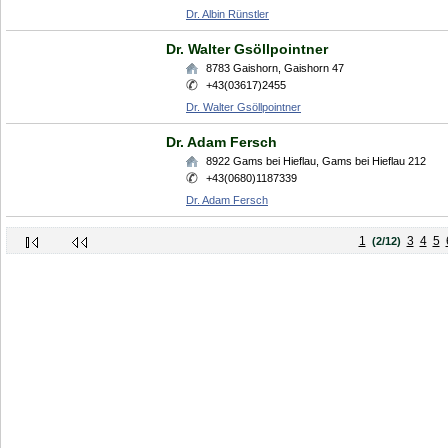
Dr. Albin Rünstler
Dr. Walter Gsöllpointner
8783
Gaishorn
,
Gaishorn 47
+43(03617)2455
Dr. Walter Gsöllpointner
Dr. Adam Fersch
8922
Gams bei Hieflau
,
Gams bei Hieflau 212
+43(0680)1187339
Dr. Adam Fersch
1
3
4
5
(2/12)