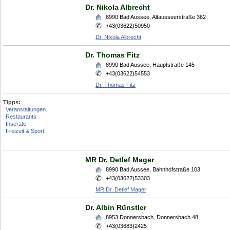
Dr. Nikola Albrecht
8990
Bad Aussee
,
Altausseerstraße 362
+43(03622)50950
Dr. Nikola Albrecht
Dr. Thomas Fitz
8990
Bad Aussee
,
Hauptstraße 145
+43(03622)54553
Dr. Thomas Fitz
Tipps:
Veranstaltungen
Restaurants
Inserate
Freizeit & Sport
MR Dr. Detlef Mager
8990
Bad Aussee
,
Bahnhofstraße 103
+43(03622)53303
MR Dr. Detlef Mager
Dr. Albin Rünstler
8953
Donnersbach
,
Donnersbach 48
+43(03683)2425