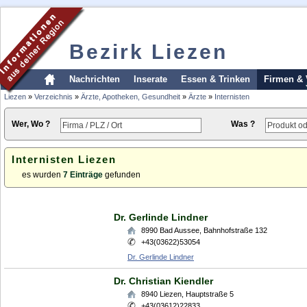
Bezirk Liezen
Nachrichten
Inserate
Essen & Trinken
Firmen & 
Liezen
»
Verzeichnis
»
Ärzte, Apotheken, Gesundheit
»
Ärzte
»
Internisten
Wer, Wo ?
Was ?
Internisten Liezen
es wurden
7 Einträge
gefunden
Dr. Gerlinde Lindner
8990
Bad Aussee
,
Bahnhofstraße 132
+43(03622)53054
Dr. Gerlinde Lindner
Dr. Christian Kiendler
8940
Liezen
,
Hauptstraße 5
+43(03612)22833