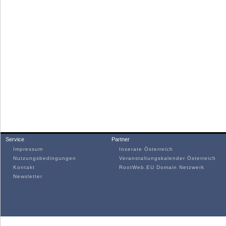
Service
Partner
Impressum
Inserate Österreich
Nutzungsbedingungen
Veranstaltungskalender Österreich
Kontakt
RootWeb.EU Domain Netzwerk
Newsletter