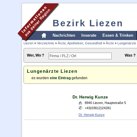
Bezirk Liezen
Nachrichten
Inserate
Essen & Trinken
Liezen
»
Verzeichnis
»
Ärzte, Apotheken, Gesundheit
»
Ärzte
»
Lungenärzte
Wer, Wo ?
Was ?
Lungenärzte Liezen
es wurden
eine Eintrag
gefunden
Dr. Herwig Kunze
8940
Liezen
,
Hauptstraße 5
+43(03612)24281
Dr. Herwig Kunze