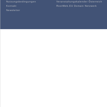
Nutzungsbedingungen
Veranstaltungskalender Österreich
Kontakt
RootWeb.EU Domain Netzwerk
Newsletter