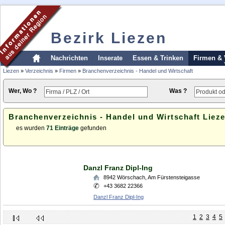
Bezirk Liezen
Nachrichten
Inserate
Essen & Trinken
Firmen & 
Liezen
»
Verzeichnis
»
Firmen
»
Branchenverzeichnis - Handel und Wirtschaft
Wer, Wo ?
Was ?
Branchenverzeichnis - Handel und Wirtschaft Liez
es wurden
71 Einträge
gefunden
Danzl Franz Dipl-Ing
8942
Wörschach
,
Am Fürstensteigasse
+43 3682 22366
Danzl Franz Dipl-Ing
1
2
3
4
5