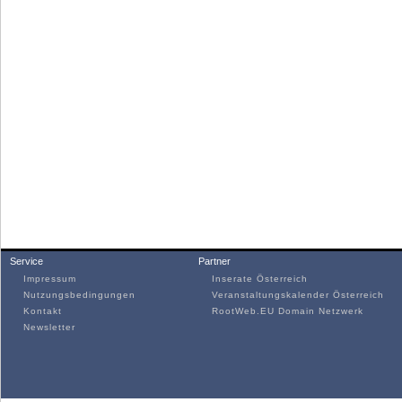
Service
Partner
Impressum
Inserate Österreich
Nutzungsbedingungen
Veranstaltungskalender Österreich
Kontakt
RootWeb.EU Domain Netzwerk
Newsletter