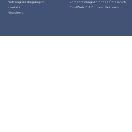
Nutzungsbedingungen
Veranstaltungskalender Österreich
Kontakt
RootWeb.EU Domain Netzwerk
Newsletter