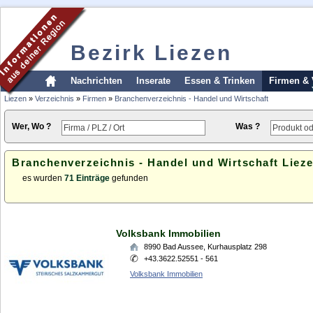
Bezirk Liezen
Nachrichten
Inserate
Essen & Trinken
Firmen & 
Liezen
»
Verzeichnis
»
Firmen
»
Branchenverzeichnis - Handel und Wirtschaft
Wer, Wo ?
Was ?
Branchenverzeichnis - Handel und Wirtschaft Liez
es wurden
71 Einträge
gefunden
Volksbank Immobilien
8990
Bad Aussee
,
Kurhausplatz 298
+43.3622.52551 - 561
Volksbank Immobilien