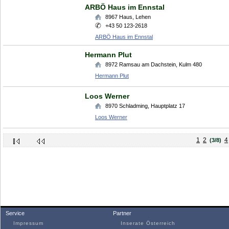
ARBÖ Haus im Ennstal
8967
Haus
,
Lehen
+43 50 123-2618
ARBÖ Haus im Ennstal
Hermann Plut
8972
Ramsau am Dachstein
,
Kulm 480
Hermann Plut
Loos Werner
8970
Schladming
,
Hauptplatz 17
Loos Werner
1
2
4
(3/8)
Service
Partner
Impressum
Inserate Österreich