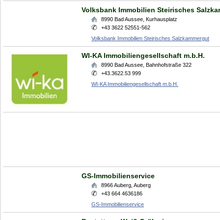
Volksbank Immobilien Steirisches Salzk
8990
Bad Aussee
,
Kurhausplatz
+43 3622 52551-562
Volksbank Immobilien Steirisches Salzkammergut
WI-KA Immobiliengesellschaft m.b.H.
8990
Bad Aussee
,
Bahnhofstraße 322
+43.3622.53 999
WI-KA Immobiliengesellschaft m.b.H.
GS-Immobilienservice
8966
Auberg
,
Auberg
+43 664 4636186
GS-Immobilienservice