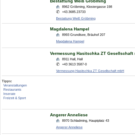
Bestattung Weiß Gröbming
8962
Gröbming
,
Klostergasse 198
+43.3685.23733
Bestattung Weiß Gröbming
Magdalena Hampel
8993
Grundlsee
,
Bräuhof 207
Magdalena Hampel
Vermessung Hasitschka ZT Gesellschaft
8911
Hall
,
Hall
+43 3613 3587-0
Vermessung Hasitschka ZT Gesellschaft mbH
Tipps:
Veranstaltungen
Restaurants
Inserate
Freizeit & Sport
Angerer Anneliese
8970
Schladming
,
Hauptplatz 43
Angerer Anneliese