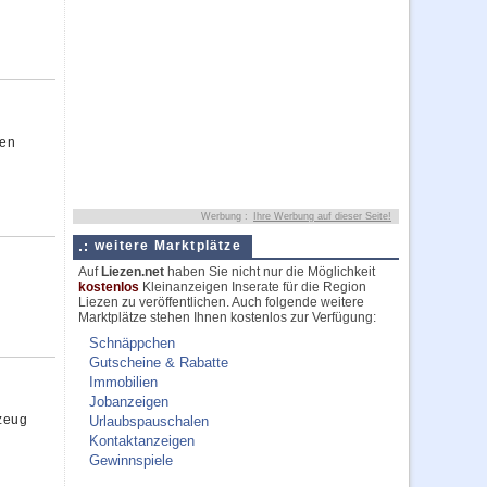
gen
Werbung :
Ihre Werbung auf dieser Seite!
weitere Marktplätze
Auf
Liezen.net
haben Sie nicht nur die Möglichkeit
kostenlos
Kleinanzeigen Inserate für die Region
Liezen zu veröffentlichen. Auch folgende weitere
Marktplätze stehen Ihnen kostenlos zur Verfügung:
Schnäppchen
Gutscheine & Rabatte
Immobilien
Jobanzeigen
rzeug
Urlaubspauschalen
Kontaktanzeigen
Gewinnspiele