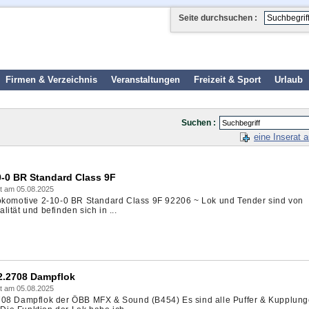
Seite durchsuchen :
Firmen & Verzeichnis
Veranstaltungen
Freizeit & Sport
Urlaub
Suchen :
eine Inserat 
0-0 BR Standard Class 9F
t am 05.08.2025
lokomotive 2-10-0 BR Standard Class 9F 92206 ~ Lok und Tender sind von
ität und befinden sich in ...
42.2708 Dampflok
t am 05.08.2025
708 Dampflok der ÖBB MFX & Sound (B454) Es sind alle Puffer & Kupplun