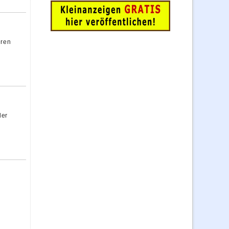
uren
der