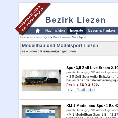
Bezirk Liezen
Nachrichten
Inserate
Essen & Trinken
Liezen
»
Kleinanzeigen
»
Modellbau und Modelsport
Modellbau und Modelsport Liezen
es wurden
6 Kleinanzeigen
gefunden
Spur 3,5 Zoll Live Steam 2-1
private Anzeige,
8911 Admont, geänder
~ 3,5 Zoll Spurweite Echtdampf
hervorragender Verarbeitungsqual
Preis : EUR 3.500.-
zur Detailansicht
KM 1 Modellbau Spur 1 Br. 
private Anzeige,
8911 Admont, geänder
KM 1 Modellbau Spur 1 Br. 42.2