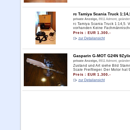
rc Tamiya Scania Truck 1:14,
private Anzeige,
8911 Admont, geänder
rc Tamiya Scania Truck 1:14,5. 
vorhanden Keine Fachmännische 
Preis : EUR 1.300.-
zur Detailansicht
Gasparin G-MOT G24N 9Zylin
private Anzeige,
8911 Admont, geänder
Zustand und Art siehe Bild Stamm
Scale Freiflieger. Der Motor hat
Preis : EUR 1.300.-
zur Detailansicht