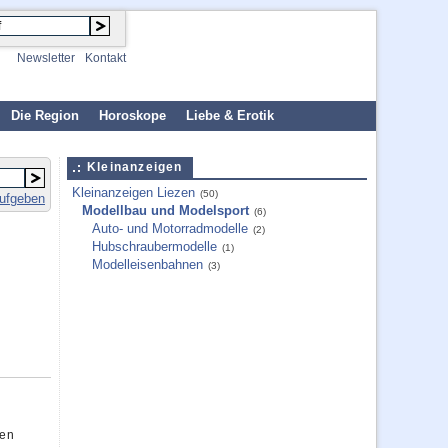
Newsletter
Kontakt
Die Region
Horoskope
Liebe & Erotik
Kleinanzeigen
Kleinanzeigen Liezen
(50)
aufgeben
Modellbau und Modelsport
(6)
Auto- und Motorradmodelle
(2)
Hubschraubermodelle
(1)
Modelleisenbahnen
(3)
gen