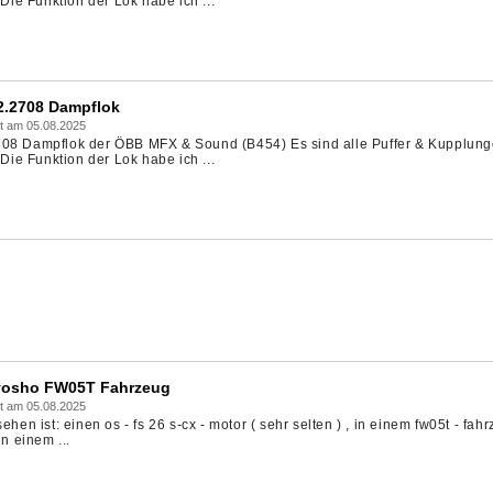
e Funktion der Lok habe ich ...
42.2708 Dampflok
t am 05.08.2025
708 Dampflok der ÖBB MFX & Sound (B454) Es sind alle Puffer & Kupplun
e Funktion der Lok habe ich ...
Kyosho FW05T Fahrzeug
t am 05.08.2025
ehen ist: einen os - fs 26 s-cx - motor ( sehr selten ) , in einem fw05t - fah
in einem ...