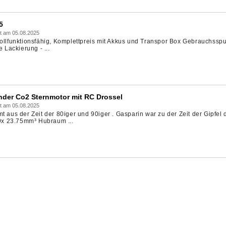
5
t am 05.08.2025
Vollfunktionsfähig, Komplettpreis mit Akkus und Transpor Box Gebrauchssp
Lackierung - ...
der Co2 Sternmotor mit RC Drossel
t am 05.08.2025
t aus der Zeit der 80iger und 90iger . Gasparin war zu der Zeit der Gipfel 
 9x 23.75mm³ Hubraum ...