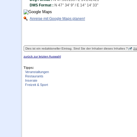
DMS Format :
N 47° 34' 9'' / E 14° 14' 33''
Anreise mit Google Maps planen!
zu
Dies ist ein redaktioneller Eintrag. Sind Sie der Inhaber dieses Inhaltes ?
zurück zur letzten Auswahl
Tipps:
Veranstaltungen
Restaurants
Inserate
Freizeit & Sport