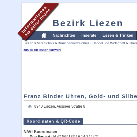
Bezirk Liezen
Nachrichten
Inserate
Essen & Trinken
Liezen
»
Verzeichnis
»
Branchenverzeichnis - Handel und Wirtschaft
»
Uhre
zurück zur letzten Auswahl
Franz Binder Uhren, Gold- und Sil
8940
Liezen
,
Ausseer Straße 8
Koordinaten & QR-Code
NAVI Koordinaten
Deg Format :
N
47.569133
/ E
14.242421