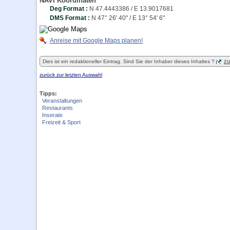
NAVI Koordinaten
Deg Format :
N
47.4443386
/ E
13.9017681
DMS Format :
N 47° 26' 40'' / E 13° 54' 6''
Anreise mit Google Maps planen!
zu
Dies ist ein redaktioneller Eintrag. Sind Sie der Inhaber dieses Inhaltes ?
zurück zur letzten Auswahl
Tipps:
Veranstaltungen
Restaurants
Inserate
Freizeit & Sport