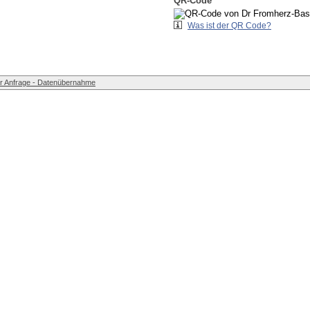
QR-Code
Was ist der QR Code?
r Anfrage - Datenübernahme