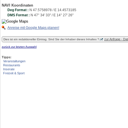
NAVI Koordinaten
Deg Format :
N
47.5758978
/ E
14.4573185
DMS Format :
N 47° 34' 33'' / E 14° 27' 26''
Anreise mit Google Maps planen!
zur Anfrage - D
Dies ist ein redaktioneller Eintrag. Sind Sie der Inhaber dieses Inhaltes ?
zurück zur letzten Auswahl
Tipps:
Veranstaltungen
Restaurants
Inserate
Freizeit & Sport