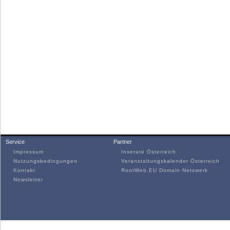
Service
Partner
Impressum
Inserate Österreich
Nutzungsbedingungen
Veranstaltungskalender Österreich
Kontakt
RootWeb.EU Domain Netzwerk
Newsletter